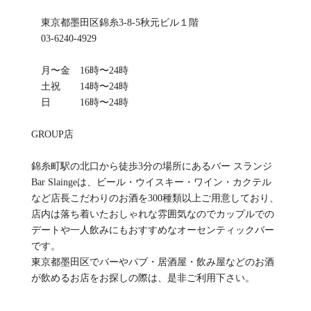
東京都墨田区錦糸3-8-5秋元ビル１階
03-6240-4929
月〜金 16時〜24時
土祝 14時〜24時
日 16時〜24時
GROUP店
錦糸町駅の北口から徒歩3分の場所にあるバー スランジ
Bar Slaingeは、ビール・ウイスキー・ワイン・カクテル
など店長こだわりのお酒を300種類以上ご用意しており、
店内は落ち着いたおしゃれな雰囲気なのでカップルでの
デートや一人飲みにもおすすめなオーセンティックバー
です。
東京都墨田区でバーやパブ・居酒屋・飲み屋などのお酒
が飲めるお店をお探しの際は、是非ご利用下さい。