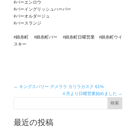
#バーエンロウ
#バーイングリッシュハーバー
#バーオルダージュ
#バースランジ
#錦糸町 #錦糸町バー #錦糸町日曜営業 #錦糸町ウイ
スキー
スキル
投稿日
2025年4月18日
←
キングスバリー デメララ カリラカスク 61%
４月より日曜営業始めました
→
検索
最近の投稿