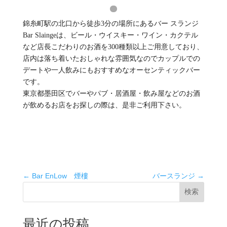
錦糸町駅の北口から徒歩3分の場所にあるバー スランジ
Bar Slaingeは、ビール・ウイスキー・ワイン・カクテル
など店長こだわりのお酒を300種類以上ご用意しており、
店内は落ち着いたおしゃれな雰囲気なのでカップルでの
デートや一人飲みにもおすすめなオーセンティックバー
です。
東京都墨田区でバーやパブ・居酒屋・飲み屋などのお酒
が飲めるお店をお探しの際は、是非ご利用下さい。
スキル
投稿日
2025年8月31日
←
Bar EnLow 煙樓
バースランジ
→
検索
最近の投稿